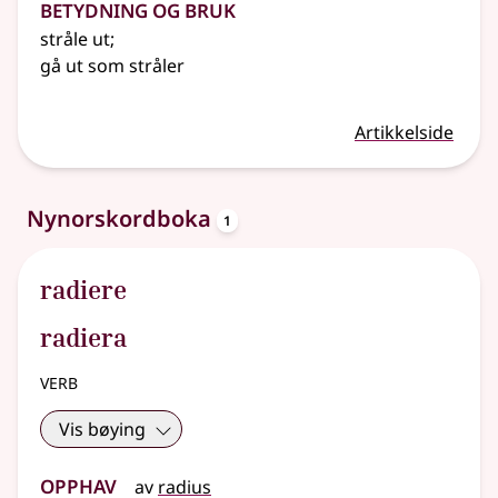
Betydning og bruk
stråle ut
;
gå ut som stråler
Artikkelside
oppslagsord
Nynorskordboka
1
radiere
radiera
verb
Vis bøying
Opphav
av
radius