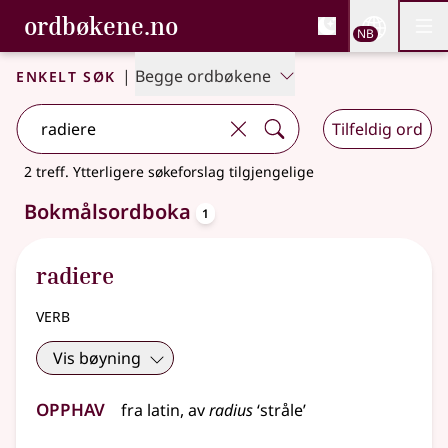
, Bokmålsordboka og N
ordbøkene.no
Nettsi
NB
Men
Gå til hovedinnhold
Tilgjengelighet
Bokmålsordboka og Nynorskordboka
Enkelt søk
|
Begge ordbøkene
Tilfeldig ord
2 treff
.
Ytterligere søkeforslag tilgjengelige
oppslagsord
Bokmålsordboka
1
radiere
verb
Vis bøyning
Opphav
fra
latin
, av
radius
‘stråle’