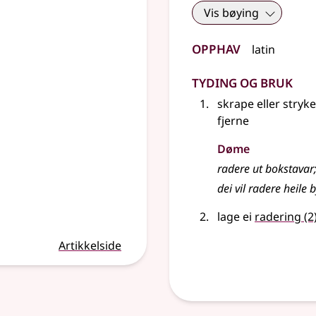
Vis bøying
Opphav
latin
Tyding og bruk
skrape eller stryke
fjerne
Døme
radere ut bokstavar
dei vil radere heile 
lage ei
radering
(2
Artikkelside