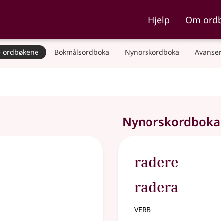
ka og Nynorskordboka
Hjelp
Om ord
 ordbøkene
Bokmålsordboka
Nynorskordboka
Avanser
Nynorskordbok
radere
radera
verb