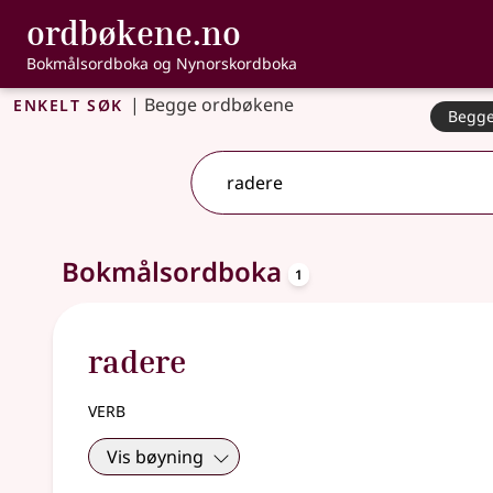
, Bokmålsordbo
ordbøkene.no
Gå til hovudinnhald
Tilgjenge
Bokmålsordboka og Nynorskordboka
Enkelt søk
|
Begge ordbøkene
Begge
2 treff
.
Ytterlegare søkjeforslag tilgjengelege
oppslagsord
Bokmålsordboka
1
radere
verb
Vis bøyning