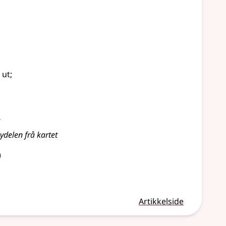
 ut
;
;
bydelen frå kartet
)
Artikkelside