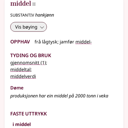
2
middel
II
substantiv
hankjønn
Vis bøying
Opphav
frå
lågtysk
;
jamfør
middel-
Tyding og bruk
gjennomsnitt
(1)
;
middeltal
;
middelverdi
Døme
produksjonen har ein middel på 2000 tonn i veka
Faste uttrykk
i middel