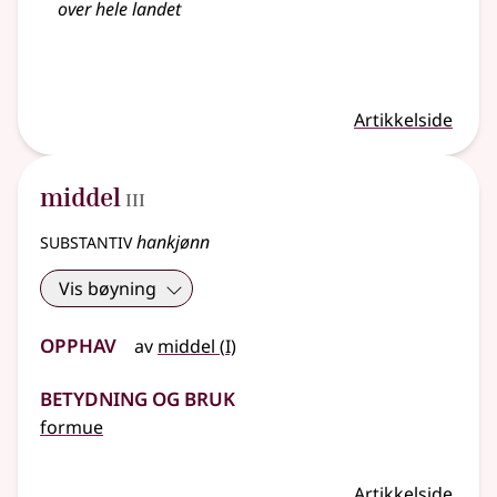
over hele landet
Artikkelside
3
middel
III
substantiv
hankjønn
Vis bøyning
Opphav
1
av
middel
(
I)
Betydning og bruk
formue
Artikkelside