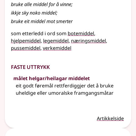
bruke alle middel for å vinne
;
ikkje sky noko middel
;
bruke eit middel mot smerter
som etterledd i ord som
botemiddel
hjelpemiddel
legemiddel
næringsmiddel
pussemiddel
verkemiddel
Faste uttrykk
målet helgar/heilagar middelet
eit godt føremål rettferdiggjer det å bruke
uheldige eller umoralske framgangsmåtar
Artikkelside