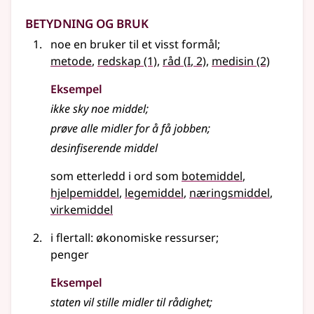
Betydning og bruk
noe en bruker til et visst formål
;
1
metode
,
redskap
(1)
,
råd
(
I
, 2)
,
medisin
(2)
Eksempel
ikke sky noe
middel
;
prøve alle midler for å få jobben
;
desinfiserende middel
som etterledd i ord som
botemiddel
hjelpemiddel
legemiddel
næringsmiddel
virkemiddel
i flertall: økonomiske ressurser
;
penger
Eksempel
staten vil stille midler til rådighet
;