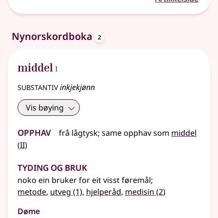
oppslagsord
Nynorskordboka
2
1
middel
I
substantiv
inkjekjønn
Vis bøying
Opphav
frå
lågtysk
;
same opphav som
middel
2
(
II)
Tyding og bruk
noko ein bruker for eit visst føremål
;
metode
,
utveg
(1)
,
hjelperåd
,
medisin
(2)
Døme