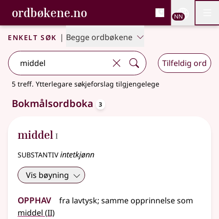
, Bokmålsordboka og N
ordbøkene.no
Nettsi
NN
Men
Gå til hovudinnhald
Tilgjenge
Bokmålsordboka og Nynorskordboka
Enkelt søk
|
Begge ordbøkene
Tilfeldig ord
5 treff
.
Ytterlegare søkjeforslag tilgjengelege
oppslagsord
Bokmålsordboka
3
1
middel
I
substantiv
intetkjønn
Vis bøyning
Opphav
fra
lavtysk
;
samme opprinnelse som
2
middel
(
II)