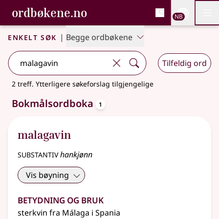
, Bokmålsordboka og N
ordbøkene.no
Nettsi
NB
Men
Gå til hovedinnhold
Tilgjengelighet
Bokmålsordboka og Nynorskordboka
Enkelt søk
|
Begge ordbøkene
Tilfeldig ord
2 treff
.
Ytterligere søkeforslag tilgjengelige
oppslagsord
Bokmålsordboka
1
malagavin
substantiv
hankjønn
Vis bøyning
Betydning og bruk
sterkvin fra Málaga i Spania