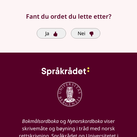
Fant du ordet du lette etter?
Ja
Nei
Bokmålsordboka
og
Nynorskordboka
viser
skrivemåte og bøyning i tråd med norsk
rettskrivning. Språkrådet og Universitetet i