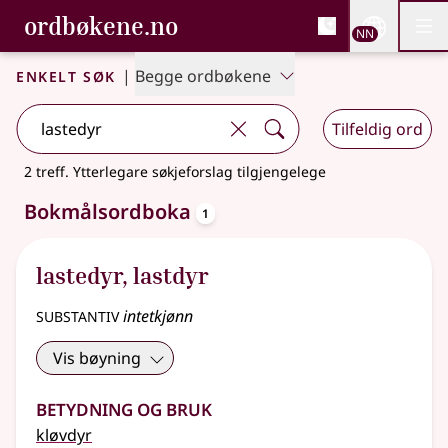
, Bokmålsordboka og N
ordbøkene.no
Nettsi
NN
Men
Gå til hovudinnhald
Tilgjenge
Bokmålsordboka og Nynorskordboka
Enkelt søk
|
Begge ordbøkene
Tilfeldig ord
2 treff
.
Ytterlegare søkjeforslag tilgjengelege
oppslagsord
Bokmålsordboka
1
lastedyr
,
lastdyr
substantiv
intetkjønn
Vis bøyning
Betydning og bruk
kløvdyr