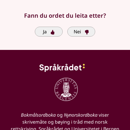
Fann du ordet du leita etter?
Ja
Nei
Bokmålsordboka
og
Nynorskordboka
viser
skrivemåte og bøying i tråd med norsk
rettskriving. Språkrådet og Universitetet i Bergen