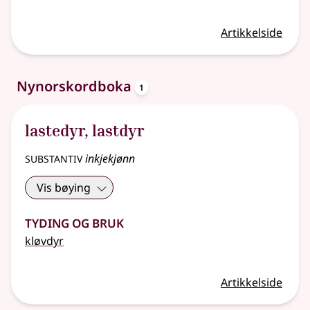
Artikkelside
oppslagsord
Nynorskordboka
1
lastedyr
,
lastdyr
substantiv
inkjekjønn
Vis bøying
Tyding og bruk
kløvdyr
Artikkelside