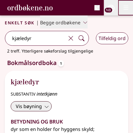
, Bokmålsordboka og N
ordbøkene.no
Nettsi
NB
Men
Gå til hovedinnhold
Tilgjengelighet
Bokmålsordboka og Nynorskordboka
Enkelt søk
|
Begge ordbøkene
Tilfeldig ord
2 treff
.
Ytterligere søkeforslag tilgjengelige
oppslagsord
Bokmålsordboka
1
kjæledyr
substantiv
intetkjønn
Vis bøyning
Betydning og bruk
dyr som en holder for hyggens skyld
;