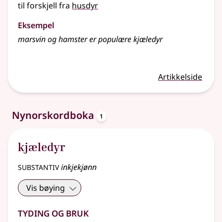
til forskjell fra
husdyr
Eksempel
marsvin og hamster er populære
kjæledyr
Artikkelside
oppslagsord
Nynorskordboka
1
kjæledyr
substantiv
inkjekjønn
Vis bøying
Tyding og bruk