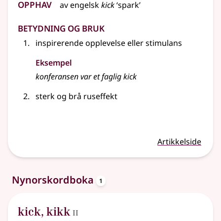
Opphav
av
engelsk
kick
‘spark’
Betydning og bruk
inspirerende opplevelse eller stimulans
Eksempel
konferansen var et faglig
kick
sterk og brå ruseffekt
Artikkelside
oppslagsord
Nynorskordboka
1
2
kick
,
kikk
II