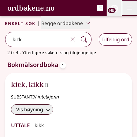
, Bokmålsordboka og N
ordbøkene.no
Nettsi
NB
Men
Gå til hovedinnhold
Tilgjengelighet
Bokmålsordboka og Nynorskordboka
Enkelt søk
|
Begge ordbøkene
Tilfeldig ord
2 treff
.
Ytterligere søkeforslag tilgjengelige
oppslagsord
Bokmålsordboka
1
2
kick
,
kikk
II
substantiv
intetkjønn
Vis bøyning
Uttale
kikk