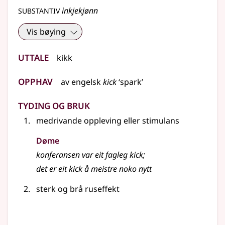
substantiv
inkjekjønn
Vis bøying
Uttale
kikk
Opphav
av
engelsk
kick
‘spark’
Tyding og bruk
medrivande oppleving eller stimulans
Døme
konferansen var eit fagleg
kick
;
det er eit kick å meistre noko nytt
sterk og brå ruseffekt