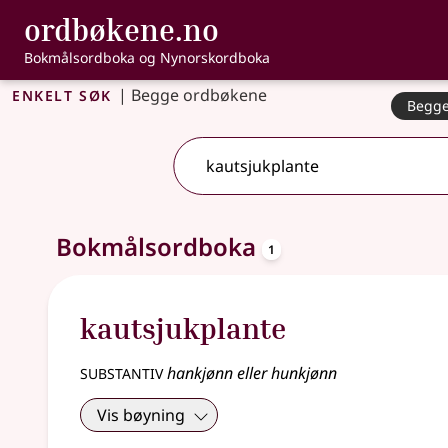
, Bokmålsordbo
ordbøkene.no
Gå til hovedinnhold
Tilgjengelighet
Bokmålsordboka og Nynorskordboka
Enkelt søk
|
Begge ordbøkene
Begge
2 treff
.
Ytterligere søkeforslag tilgjengelige
oppslagsord
Bokmålsordboka
1
kautsjukplante
substantiv
hankjønn eller hunkjønn
Vis bøyning