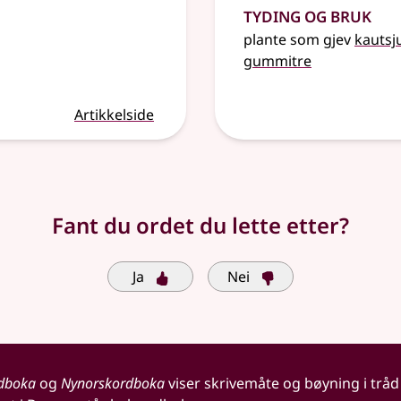
Tyding og bruk
plante som gjev
kautsj
gummitre
Artikkelside
Fant du ordet du lette etter?
Ja
Nei
dboka
og
Nynorskordboka
viser skrivemåte og bøyning i tråd