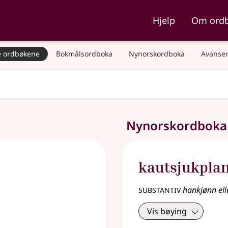
ka og Nynorskordboka
Hjelp
Om ord
 ordbøkene
Bokmålsordboka
Nynorskordboka
Avanser
Nynorskordbok
kautsjukpla
substantiv
hankjønn ell
Vis bøying