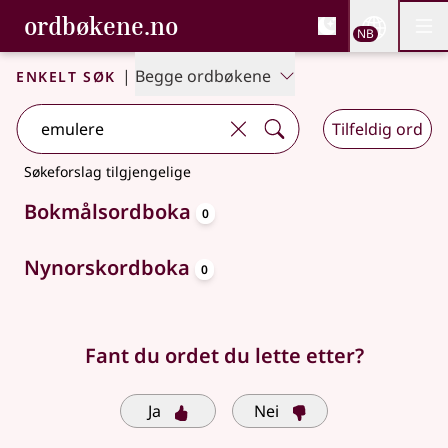
, Bokmålsordboka og N
ordbøkene.no
Nettsi
NB
Men
Gå til hovedinnhold
Tilgjengelighet
Bokmålsordboka og Nynorskordboka
Enkelt søk
|
Begge ordbøkene
Tilfeldig ord
Søkeforslag tilgjengelige
oppslagsord
Bokmålsordboka
0
oppslagsord
Nynorskordboka
0
Fant du ordet du lette etter?
Ja
Nei