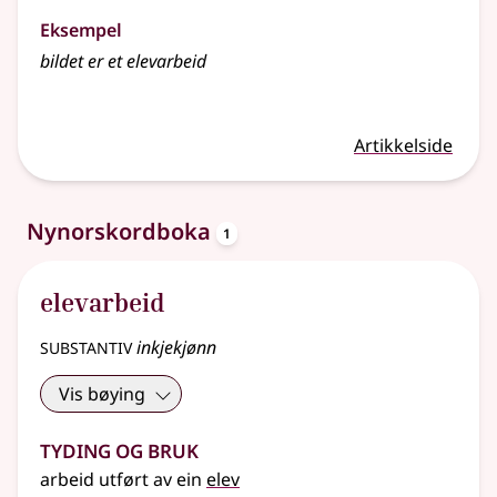
Eksempel
bildet er et
elevarbeid
Artikkelside
oppslagsord
Nynorskordboka
1
elevarbeid
substantiv
inkjekjønn
Vis bøying
Tyding og bruk
arbeid utført av ein
elev