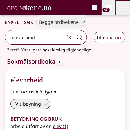
, Bokmålsordboka og N
ordbøkene.no
Nettsi
NB
Men
Gå til hovedinnhold
Tilgjengelighet
Bokmålsordboka og Nynorskordboka
Enkelt søk
|
Begge ordbøkene
Tilfeldig ord
2 treff
.
Ytterligere søkeforslag tilgjengelige
oppslagsord
Bokmålsordboka
1
elevarbeid
substantiv
intetkjønn
Vis bøyning
Betydning og bruk
arbeid utført av en
elev
(1)