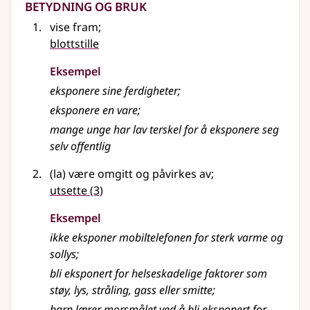
Betydning og bruk
vise fram
;
blottstille
Eksempel
eksponere sine ferdigheter
;
eksponere en vare
;
mange unge har lav terskel for å eksponere seg
selv offentlig
(la) være omgitt og påvirkes av
;
utsette
(3)
Eksempel
ikke eksponer mobiltelefonen for sterk varme og
sollys
;
bli eksponert for helseskadelige faktorer som
støy, lys, stråling, gass eller smitte
;
barn lærer morsmålet ved å bli eksponert for