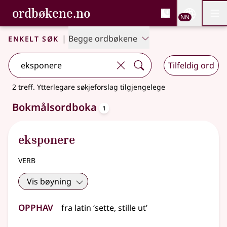
, Bokmålsordboka og N
ordbøkene.no
Nettsi
NN
Men
Gå til hovudinnhald
Tilgjenge
Bokmålsordboka og Nynorskordboka
Enkelt søk
|
Begge ordbøkene
Tilfeldig ord
2 treff
.
Ytterlegare søkjeforslag tilgjengelege
oppslagsord
Bokmålsordboka
1
eksponere
verb
Vis bøyning
Opphav
fra
latin
‘sette, stille ut’