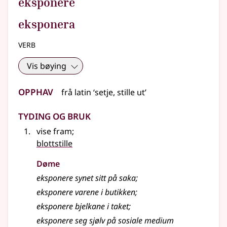
eksponere
eksponera
verb
Vis bøying
Opphav
frå
latin
‘setje, stille ut’
Tyding og bruk
vise fram
;
blottstille
Døme
eksponere synet sitt på saka
;
eksponere varene i butikken
;
eksponere bjelkane i taket
;
eksponere seg sjølv på sosiale medium