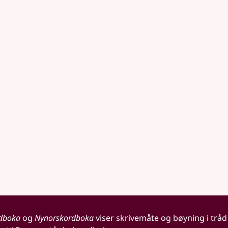
dboka
og
Nynorskordboka
viser skrivemåte og bøyning i tråd