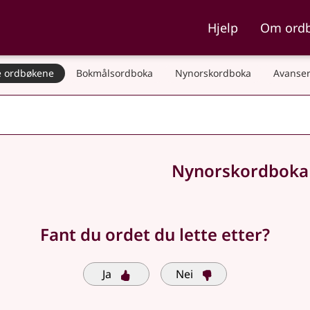
ka og Nynorskordboka
Hjelp
Om ord
 ordbøkene
Bokmålsordboka
Nynorskordboka
Avanser
Nynorskordbok
Fant du ordet du lette etter?
Ja
Nei