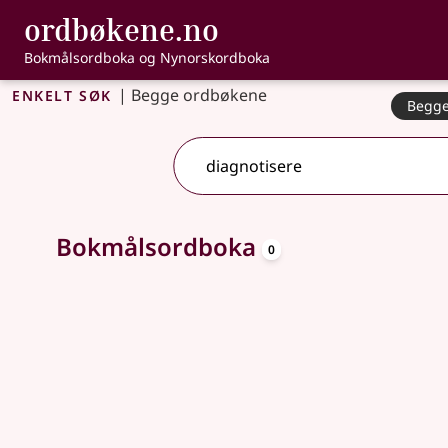
, Bokmålsordbo
ordbøkene.no
Gå til hovedinnhold
Tilgjengelighet
Bokmålsordboka og Nynorskordboka
Enkelt søk
|
Begge ordbøkene
Begge
Søkeforslag tilgjengelige
oppslagsord
Bokmålsordboka
0