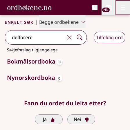
, Bokmålsordboka og N
ordbøkene.no
Nettsi
NN
Men
Gå til hovudinnhald
Tilgjenge
Bokmålsordboka og Nynorskordboka
Enkelt søk
|
Begge ordbøkene
Tilfeldig ord
Søkjeforslag tilgjengelege
oppslagsord
Bokmålsordboka
0
oppslagsord
Nynorskordboka
0
Fann du ordet du leita etter?
Ja
Nei