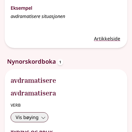
Eksempel
avdramatisere
situasjonen
Artikkelside
oppslagsord
Nynorskordboka
1
avdramatisere
avdramatisera
verb
Vis bøying
Tyding og bruk