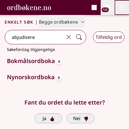
, Bokmålsordboka og N
ordbøkene.no
Nettsi
NB
Men
Gå til hovedinnhold
Tilgjengelighet
Bokmålsordboka og Nynorskordboka
Enkelt søk
|
Begge ordbøkene
Tilfeldig ord
Søkeforslag tilgjengelige
oppslagsord
Bokmålsordboka
0
oppslagsord
Nynorskordboka
0
Fant du ordet du lette etter?
Ja
Nei