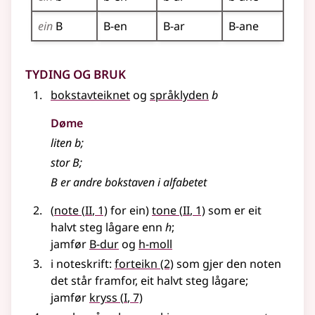
ein
B
B-en
B-ar
B-ane
Tyding og bruk
bokstavteiknet
og
språklyden
b
Døme
liten b
;
stor B
;
B er andre bokstaven i alfabetet
2
2
(
note
(
II
, 1)
for ein)
tone
(
II
, 1)
som er eit
halvt steg lågare enn
h
;
jamfør
B-dur
og
h-moll
i noteskrift:
forteikn
(2)
som gjer den noten
det står framfor, eit halvt steg lågare
;
1
jamfør
kryss
(
I
, 7)