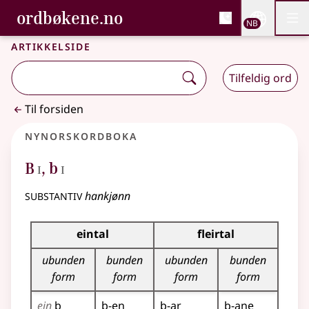
, Bokmålsordboka og N
ordbøkene.no
Nettsi
NB
Men
Gå til hovedinnhold
Tilgjengelighet
Bokmålsordboka og Nynorskordboka
Artikkelside
Tilfeldig ord
Til forsiden
Nynorskordboka
1
1
B
,
b
I
I
substantiv
hankjønn
Bøyningstabell for dette substantivet
eintal
fleirtal
ubunden
bunden
ubunden
bunden
form
form
form
form
ein
b
b-en
b-ar
b-ane