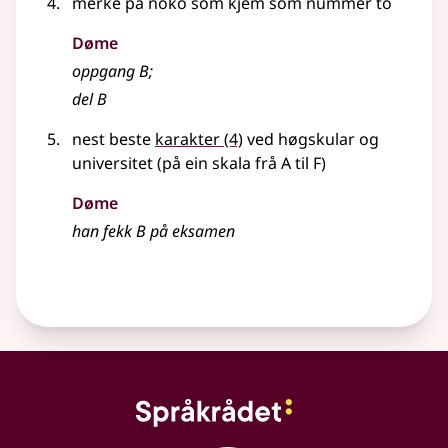
merke på noko som kjem som nummer to
Døme
oppgang B
;
del B
nest beste
karakter
(4)
ved høgskular og
universitet (på ein skala frå A til F)
Døme
han fekk B på eksamen