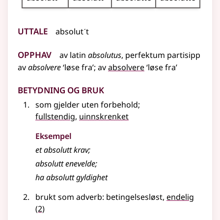
Uttale
absolutˊt
Opphav
av
latin
absolutus
, perfektum partisipp
av
absolvere
‘løse fra’
;
av
absolvere
‘løse fra’
Betydning og bruk
som gjelder uten forbehold
;
fullstendig
,
uinnskrenket
Eksempel
et absolutt krav
;
absolutt
enevelde
;
ha
absolutt
gyldighet
brukt som
adverb
: betingelsesløst,
endelig
(2)