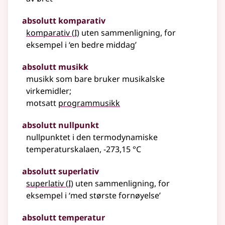
absolutt komparativ
1
komparativ
(
I)
uten sammenligning,
for
eksempel
i ‘en bedre middag’
absolutt musikk
musikk som bare bruker musikalske
virkemidler
;
motsatt
programmusikk
absolutt nullpunkt
nullpunktet i den termodynamiske
temperaturskalaen, -273,15 °C
absolutt superlativ
1
superlativ
(
I)
uten sammenligning,
for
eksempel
i ‘med største fornøyelse’
absolutt temperatur