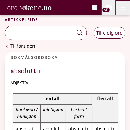
, Bokmålsordboka og N
ordbøkene.no
Nettsi
NB
Men
Gå til hovedinnhold
Tilgjengelighet
Bokmålsordboka og Nynorskordboka
Artikkelside
Tilfeldig ord
Til forsiden
Bokmålsordboka
2
absolutt
II
adjektiv
Bøyingstabell for dette adjektivet
entall
flertall
hankjønn /
intetkjønn
bestemt
hunkjønn
form
absolutt
absolutt
absolutte
absolutte