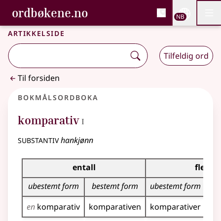
, Bokmålsordboka og N
ordbøkene.no
Nettsi
NB
Men
Gå til hovedinnhold
Tilgjengelighet
Bokmålsordboka og Nynorskordboka
Artikkelside
Tilfeldig ord
Til forsiden
Bokmålsordboka
1
komparativ
I
substantiv
hankjønn
Bøyingstabell for dette substantivet
entall
flertal
ubestemt form
bestemt form
ubestemt form
b
en
komparativ
komparativen
komparativer
ko