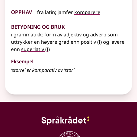
Opphav
fra
latin
;
jamfør
komparere
Betydning og bruk
i grammatikk: form av adjektiv og adverb som
1
uttrykker en høyere grad enn
positiv
(
I)
og lavere
1
enn
superlativ
(
I)
Eksempel
‘større’ er
komparativ
av ‘stor’