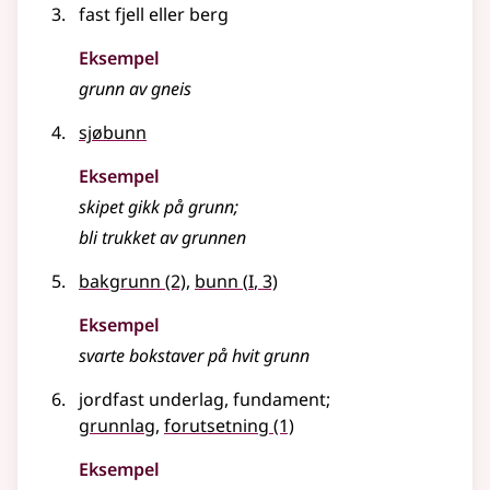
fast fjell eller berg
Eksempel
grunn
av gneis
sjøbunn
Eksempel
skipet gikk på
grunn
;
bli trukket av
grunnen
1
bakgrunn
(2)
,
bunn
(
I
, 3)
Eksempel
svarte bokstaver på hvit grunn
jordfast underlag, fundament
;
grunnlag
,
forutsetning
(1)
Eksempel