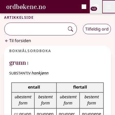
, Bokmålsordboka og N
ordbøkene.no
Nettsi
NB
Men
Gå til hovedinnhold
Tilgjengelighet
Bokmålsordboka og Nynorskordboka
Artikkelside
Tilfeldig ord
Til forsiden
Bokmålsordboka
1
grunn
I
substantiv
hankjønn
Bøyingstabell for dette substantivet
entall
flertall
ubestemt
bestemt
ubestemt
bestemt
form
form
form
form
en
grunn
grunnen
grunner
grunnene