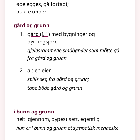
ødelegges, gå fortapt
;
bukke under
gård og grunn
1
gård
(
I
, 1)
med bygninger og
dyrkingsjord
gjeldsrammede småbønder som måtte gå
fra gård og grunn
alt en eier
spille seg fra gård og grunn
;
tape både gård og grunn
i bunn og grunn
helt igjennom, dypest sett, egentlig
hun er i
bunn
og grunn et sympatisk menneske