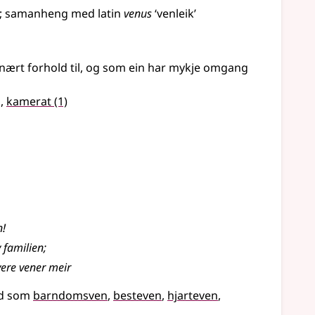
;
samanheng
med
latin
venus
‘venleik’
 nært forhold til, og som ein har mykje omgang
g,
kamerat
(1)
n!
 familien
;
 vere vener meir
rd som
barndomsven
besteven
hjarteven