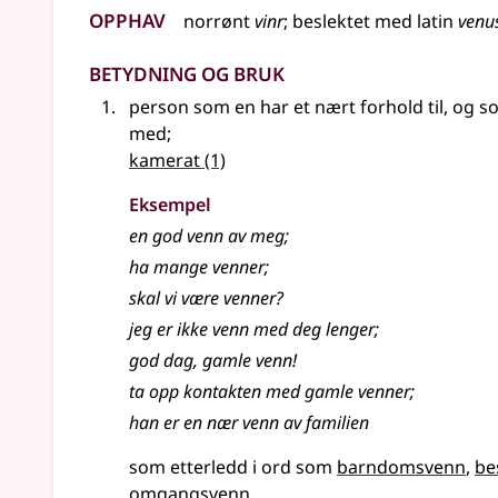
Opphav
norrønt
vinr
;
beslektet
med
latin
venu
Betydning og bruk
person som en har et nært forhold til, og 
med
;
kamerat
(1)
Eksempel
en god
venn
av meg
;
ha mange
venner
;
skal vi være venner?
jeg er ikke venn med deg lenger
;
god dag, gamle venn!
ta opp kontakten med gamle venner
;
han er en nær venn av familien
som etterledd i ord som
barndomsvenn
be
omgangsvenn