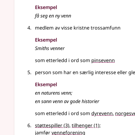
Eksempel
få seg en ny
venn
medlem av visse kristne trossamfunn
Eksempel
Smiths venner
som etterledd i ord som
pinsevenn
person som har en særlig interesse eller gl
Eksempel
en naturens venn
;
en sann
venn
av gode historier
som etterledd i ord som
dyrevenn
norgesv
støttespiller
(3)
,
tilhenger
(1)
;
jamfør
venneforening