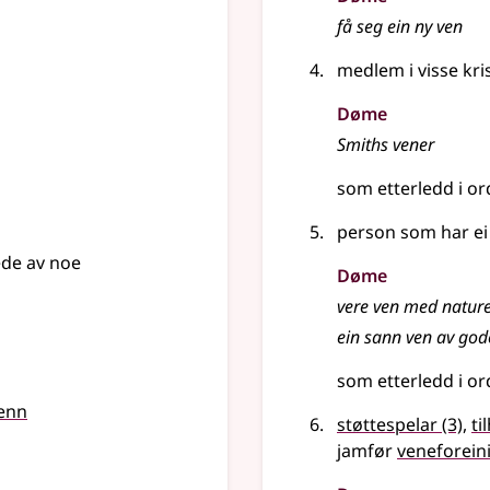
få seg ein ny
ven
medlem i visse kr
Døme
Smiths vener
som etterledd i o
person som har ei 
ede av noe
Døme
vere ven med natur
ein sann
ven
av gode
som etterledd i o
enn
støttespelar
(3)
,
ti
jamfør
veneforein