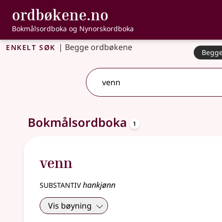
, Bokmålsordbo
ordbøkene.no
Gå til hovedinnhold
Tilgjengelighet
Bokmålsordboka og Nynorskordboka
Enkelt søk
|
Begge ordbøkene
Begge
2 treff
.
Ytterligere søkeforslag tilgjengelige
oppslagsord
Bokmålsordboka
1
venn
substantiv
hankjønn
Vis bøyning