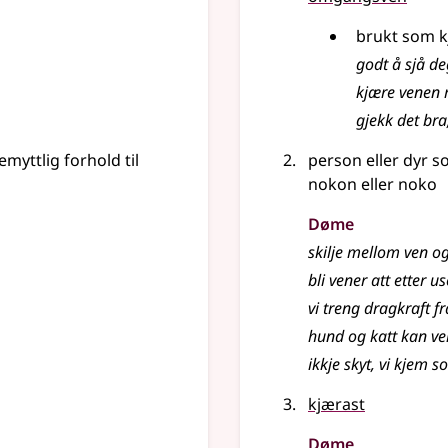
brukt som k
godt å sjå d
kjære venen 
gjekk det bra,
emyttlig forhold til
person eller dyr s
nokon eller noko
Døme
skilje mellom ven og
bli vener att etter u
vi treng dragkraft fr
hund og katt kan ve
ikkje skyt, vi kjem 
kjærast
Døme