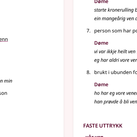
Døme
starte kronerulling 
ein mangeårig ven 
person som har p
venn
Døme
vi var ikkje heilt ve
eg har aldri vore v
brukt i ubunden f
en min
Døme
rson
ho har eg vore vene
han prøvde å bli ve
Faste uttrykk