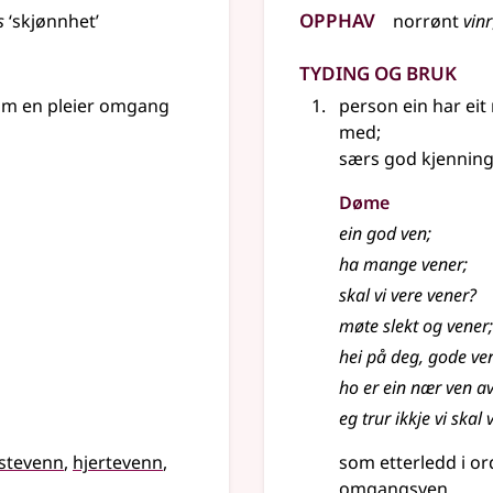
Opphav
s
‘skjønnhet’
norrønt
vinr
Tyding og bruk
som en pleier omgang
person ein har eit
med
;
særs god kjennin
Døme
ein god
ven
;
ha mange
vener
;
skal vi vere vener?
møte slekt og
vener
;
hei på deg, gode ve
ho er ein nær ven av
eg trur ikkje vi skal
stevenn
hjertevenn
som etterledd i o
omgangsven