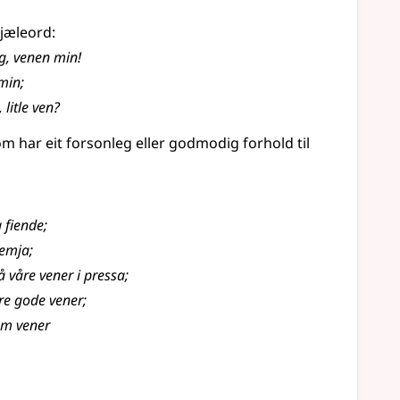
jæleord:
eg,
venen
min!
min
;
 litle ven?
om har eit forsonleg eller godmodig forhold til
 fiende
;
semja
;
å våre vener i pressa
;
re gode vener
;
som vener