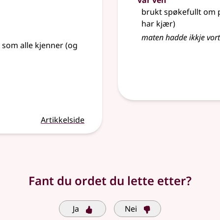
vår ven
brukt spøkefullt om 
har kjær)
maten hadde ikkje vort
 som alle kjenner (og
Artikkelside
Fant du ordet du lette etter?
Ja
Nei