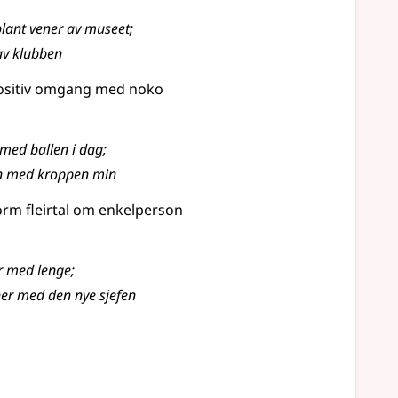
blant vener av museet
;
av klubben
ositiv omgang med noko
n med ballen i dag
;
en med kroppen min
orm fleirtal om enkelperson
r med lenge
;
ner med den nye sjefen