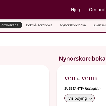
ka og Nynorskordboka
Hjelp
Om ord
 ordbøkene
Bokmålsordboka
Nynorskordboka
Avanser
Nynorskordbok
1
ven
,
venn
I
substantiv
hankjønn
Vis bøying