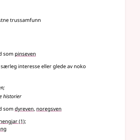
istne trussamfunn
rd som
pinseven
særleg interesse eller glede av noko
en
;
 historier
rd som
dyreven
noregsven
lhengjar
(1)
;
ing