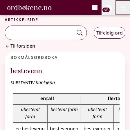
, Bokmålsordboka og N
ordbøkene.no
Nettsi
NB
Men
Gå til hovedinnhold
Tilgjengelighet
Bokmålsordboka og Nynorskordboka
Artikkelside
Tilfeldig ord
Til forsiden
Bokmålsordboka
bestevenn
substantiv
hankjønn
Bøyingstabell for dette substantivet
entall
flertall
ubestemt
bestemt form
ubestemt
beste
form
form
en
bestevenn
bestevennen
bestevenner
beste