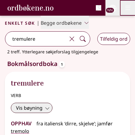
, Bokmålsordboka og N
ordbøkene.no
Nettsi
NN
Men
Gå til hovudinnhald
Tilgjenge
Bokmålsordboka og Nynorskordboka
Enkelt søk
|
Begge ordbøkene
Tilfeldig ord
2 treff
.
Ytterlegare søkjeforslag tilgjengelege
oppslagsord
Bokmålsordboka
1
tremulere
verb
Vis bøyning
Opphav
fra
italiensk
‘dirre, skjelve’
;
jamfør
tremolo