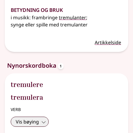
Betydning og bruk
i musikk: frambringe
tremulanter
;
synge
eller
spille med tremulanter
Artikkelside
oppslagsord
Nynorskordboka
1
tremulere
tremulera
verb
Vis bøying