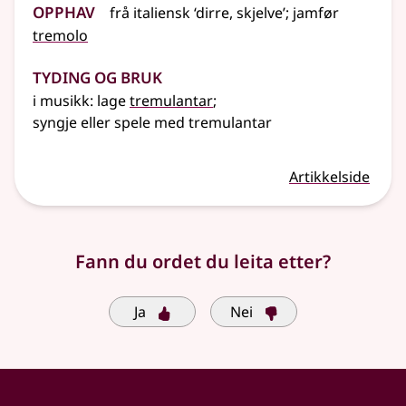
Opphav
frå
italiensk
‘dirre, skjelve’
;
jamfør
tremolo
Tyding og bruk
i musikk: lage
tremulantar
;
syngje
eller
spele med tremulantar
Artikkelside
Fann du ordet du leita etter?
Ja
Nei