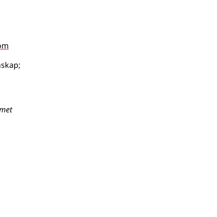
om
skap
;
mmet