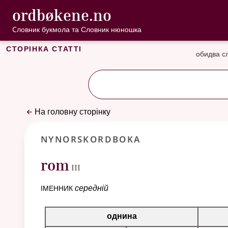
, Cловник букмо
ordbøkene.no
Перейти до основного вмісту
Доступність
Cловник букмола та Словник нюношка
Сторінка статті
обидва с
На головну сторінку
Nynorskordboka
3
rom
III
іменник
середній
Таблиця відмінювання для цього іменника
однина