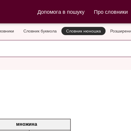
ла та Словник нюношка
Допомога в пошуку
Про словники
ловники
Словник букмола
Словник нюношка
Розширени
множина