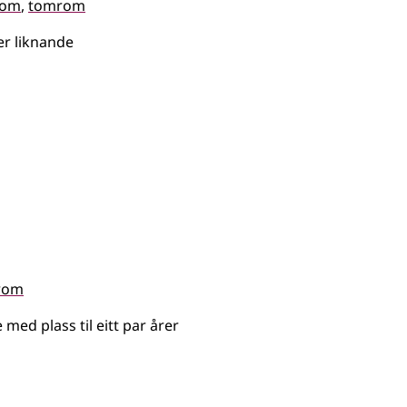
rom
tomrom
ler liknande
rom
med plass til eitt par årer