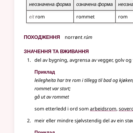
неозначена форма
означена форма
неозн
eit
rom
rommet
rom
Походження
norrønt
rúm
Значення та вживання
del av bygning, avgrensa av vegger, golv og
Приклад
leilegheita har tre rom i tillegg til bad og kjøken
rommet var stort
;
gå ut av rommet
som etterledd i ord som
arbeidsrom
sover
meir eller mindre sjølvstendig del av ein st
Приклад