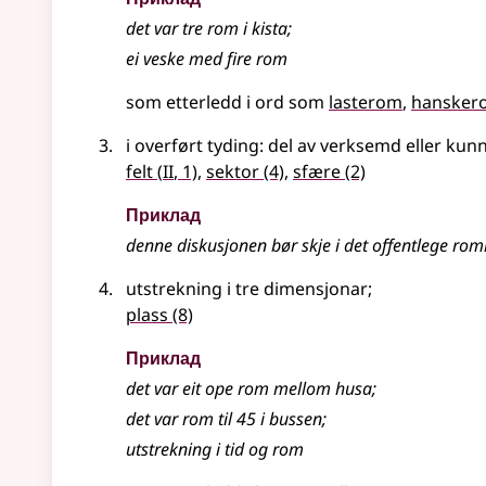
det var tre rom i kista
;
ei veske med fire rom
som etterledd i ord som
lasterom
hansker
i
overført tyding
: del av verksemd
eller
kunn
2
felt
(
II
, 1)
,
sektor
(4)
,
sfære
(2)
Приклад
denne diskusjonen bør skje i det offentlege ro
utstrekning i tre dimensjonar
;
plass
(8)
Приклад
det var eit ope rom mellom husa
;
det var rom til 45 i bussen
;
utstrekning i tid og rom