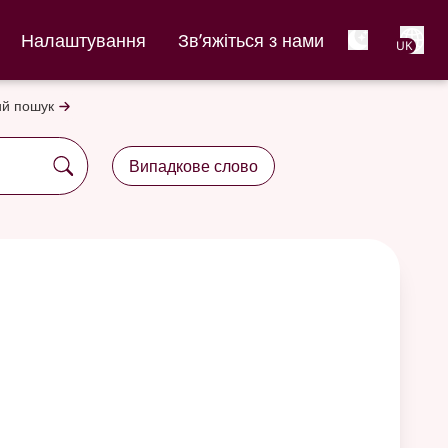
Net
Налаштування
Зв’яжіться з нами
UK
й пошук
Випадкове слово