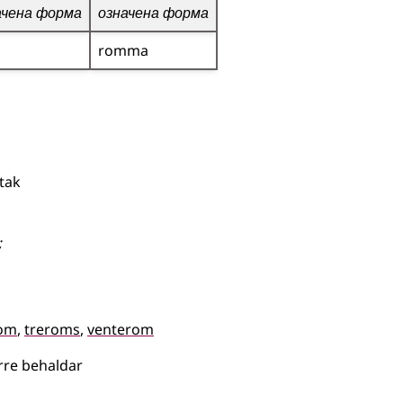
ачена форма
означена форма
romma
 tak
;
om
treroms
venterom
ørre behaldar