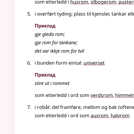
som etterledd i
husrom
olbogerom
puste
i
overført tyding
: plass til kjensler, tankar
el
Приклад
gje gleda rom
;
gje rom for tankane
;
det var ikkje rom for tvil
i bunden form
eintal
:
universet
Приклад
stire ut i rommet
som etterledd i ord som
verdsrom
himmel
i robåt: del framføre, mellom og bak toftene 
som etterledd i ord som
ausrom
halvrom