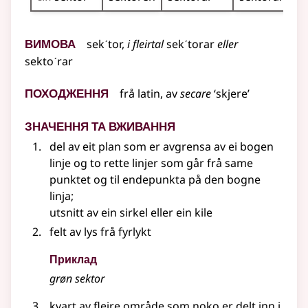
Вимова
sekˊtor,
i
fleirtal
sekˊtorar
eller
sektoˊrar
Походження
frå
latin
, av
secare
‘skjere’
Значення та вживання
del av eit plan som er avgrensa av ei bogen
linje og to rette linjer som går frå same
punktet og til endepunkta på den bogne
linja
;
utsnitt av ein sirkel eller ein kile
felt av lys frå fyrlykt
Приклад
grøn sektor
kvart av fleire område som noko er delt inn i