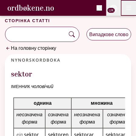
, Cловник букмола та С
ordbøkene.no
Nettsi
UK
Мен
Перейти до основного вмісту
Доступність
Cловник букмола та Словник нюношка
Сторінка статті
Випадкове слово
На головну сторінку
Nynorskordboka
sektor
іменник
чоловічий
Таблиця відмінювання для цього іменника
однина
множина
неозначена
означена
неозначена
означена
форма
форма
форма
форма
ein
sektor
sektoren
sektorar
sektorane