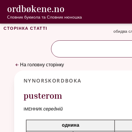
, Cловник букмо
ordbøkene.no
Перейти до основного вмісту
Доступність
Cловник букмола та Словник нюношка
Сторінка статті
обидва с
На головну сторінку
Nynorskordboka
pusterom
іменник
середній
Таблиця відмінювання для цього іменника
однина