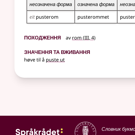
неозначена форма
означена форма
неозн
eit
pusterom
pusterommet
puste
Походження
3
av
rom
(
III
, 4)
Значення та вживання
høve til å
puste ut
Словник букм