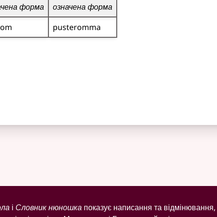
ачена форма
означена форма
rom
pusteromma
ола
і
Словник нюношка
показує написання та відмінювання, 