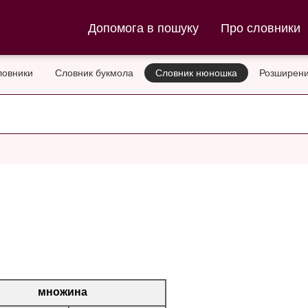
ла та Словник нюношка
Допомога в пошуку
Про словники
ловники
Словник букмола
Словник нюношка
Розширени
множина