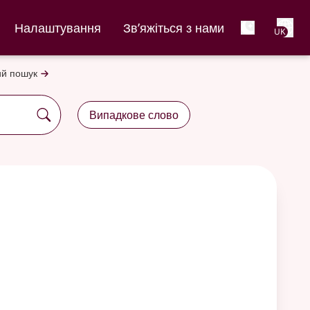
Net
Налаштування
Зв’яжіться з нами
UK
й пошук
Випадкове слово