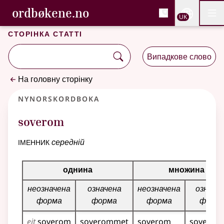
, Cловник букмола та С
ordbøkene.no
Nettsi
UK
Мен
Перейти до основного вмісту
Доступність
Cловник букмола та Словник нюношка
Сторінка статті
Випадкове слово
На головну сторінку
Nynorskordboka
soverom
іменник
середній
Таблиця відмінювання для цього іменника
однина
множина
неозначена
означена
неозначена
означе
форма
форма
форма
форм
eit
soverom
soverommet
soverom
sovero