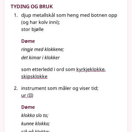
Tyding og bruk
djup metallskål som heng med botnen opp
(og har kolv inni)
;
stor bjølle
Døme
ringje med klokkene
;
det kimar i klokker
som etterledd i ord som
kyrkjeklokke
skipsklokke
instrument som måler og viser tid
;
2
ur
(
II)
Døme
klokka slo to
;
kunne klokka
;
sjå på klokka
;