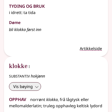
Tyding og bruk
i
idrett
: ta tida
Døme
bli klokka først inn
Artikkelside
1
klokke
I
substantiv
hokjønn
Vis bøying
Opphav
norrønt
klokka
,
frå
lågtysk
eller
mellomalderlatin
;
truleg opphavleg
keltisk
lydord