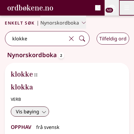
, Bokmålsordboka og N
ordbøkene.no
Nettsi
NB
Men
Gå til hovedinnhold
Tilgjengelighet
Bokmålsordboka og Nynorskordboka
Enkelt søk
|
Nynorskordboka
Tilfeldig ord
oppslagsord
Nynorskordboka
2
2 treff
.
Ytterligere søkeforslag tilgjengelige
2
klokke
II
klokka
verb
Vis bøying
Opphav
frå
svensk