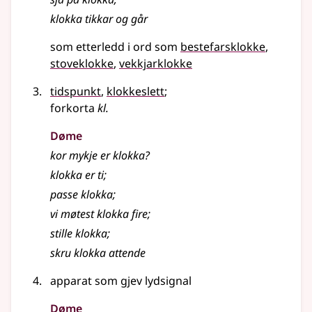
klokka tikkar og går
som etterledd i ord som
bestefarsklokke
stoveklokke
vekkjarklokke
tidspunkt
,
klokkeslett
;
forkorta
kl.
Døme
kor mykje er klokka?
klokka er ti
;
passe klokka
;
vi møtest klokka fire
;
stille klokka
;
skru klokka attende
apparat som gjev lydsignal
Døme