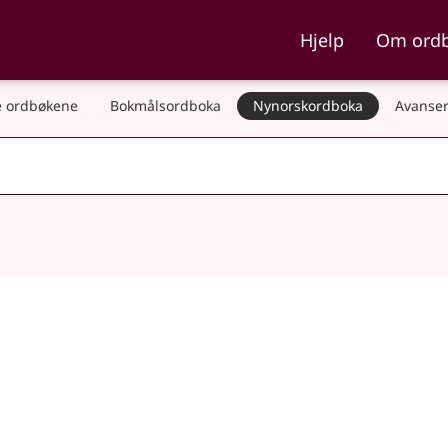
ka og Nynorskordboka
Hjelp
Om ord
 ordbøkene
Bokmålsordboka
Nynorskordboka
Avanser