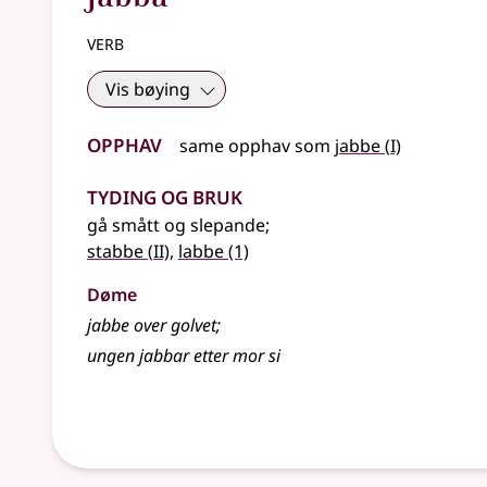
verb
Vis bøying
Opphav
1
same opphav som
jabbe
(
I)
Tyding og bruk
gå smått og slepande
;
2
stabbe
(
II)
,
labbe
(1)
Døme
jabbe over golvet
;
ungen jabbar etter mor si