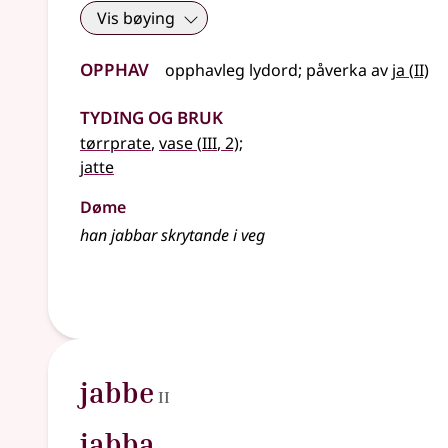
Vis bøying
Opphav
2
opphavleg
lydord
;
påverka av
ja
(
II)
Tyding og bruk
3
tørrprate
,
vase
(
III
, 2)
;
jatte
Døme
han jabbar skrytande i veg
2
jabbe
II
jabba