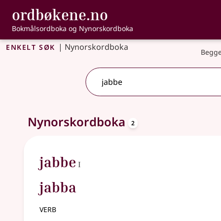
, Bokmålsordbo
ordbøkene.no
Gå til hovedinnhold
Tilgjengelighet
Bokmålsordboka og Nynorskordboka
Enkelt søk
|
Nynorskordboka
Begge
oppslagsord
2 treff
Nynorskordboka
.
Ytterligere søkeforslag tilgjengelige
2
1
jabbe
I
jabba
verb