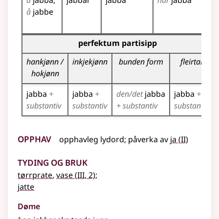
å
jabba
jabbar
jabba
har
jabba
ja
å
jabbe
ja
ja
Bøyningstabell for dette verbet (partisippformer)
perfektum partisipp
hankjønn /
inkjekjønn
bunden form
fleirtal
hokjønn
jabba
+
jabba
+
den/det
jabba
jabba
+
substantiv
substantiv
+ substantiv
substantiv
Opphav
2
opphavleg
lydord
;
påverka av
ja
(
II)
Tyding og bruk
3
tørrprate
,
vase
(
III
, 2)
;
jatte
Døme