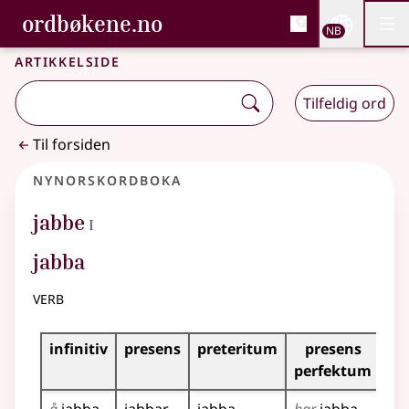
, Bokmålsordboka og N
ordbøkene.no
Nettsi
NB
Men
Gå til hovedinnhold
Tilgjengelighet
Bokmålsordboka og Nynorskordboka
Artikkelside
Tilfeldig ord
Til forsiden
Nynorskordboka
1
jabbe
I
jabba
verb
Bøyningstabell for dette verbet
infinitiv
presens
preteritum
presens
im
perfektum