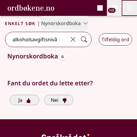
, Bokmålsordboka og N
ordbøkene.no
Nettsi
NB
Men
Gå til hovedinnhold
Tilgjengelighet
Bokmålsordboka og Nynorskordboka
Enkelt søk
|
Nynorskordboka
Tilfeldig ord
oppslagsord
Nynorskordboka
0
Søkeforslag tilgjengelige
Fant du ordet du lette etter?
Ja
Nei