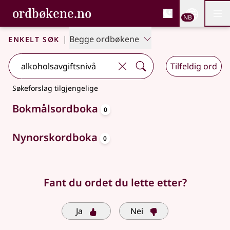
, Bokmålsordboka og N
ordbøkene.no
Nettsi
NB
Men
Gå til hovedinnhold
Tilgjengelighet
Bokmålsordboka og Nynorskordboka
Enkelt søk
|
Begge ordbøkene
Tilfeldig ord
Søkeforslag tilgjengelige
oppslagsord
Bokmålsordboka
0
oppslagsord
Nynorskordboka
0
Fant du ordet du lette etter?
Ja
Nei