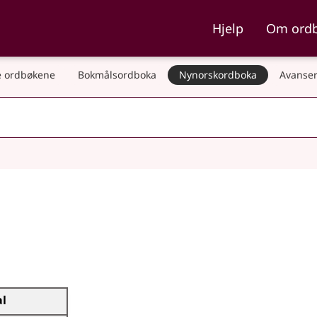
ka og Nynorskordboka
Hjelp
Om ord
 ordbøkene
Bokmålsordboka
Nynorskordboka
Avanser
al