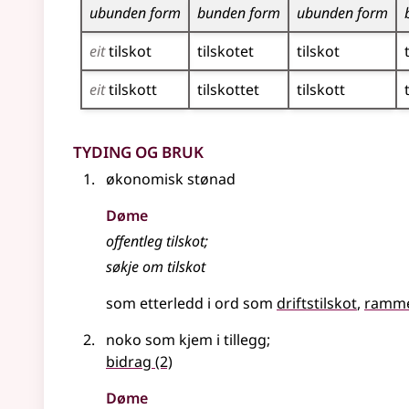
ubunden form
bunden form
ubunden form
eit
tilskot
tilskotet
tilskot
eit
tilskott
tilskottet
tilskott
Tyding og bruk
økonomisk stønad
Døme
offentleg
tilskot
;
søkje om
tilskot
som etterledd i ord som
driftstilskot
ramme
noko som kjem i tillegg
;
bidrag
(2)
Døme