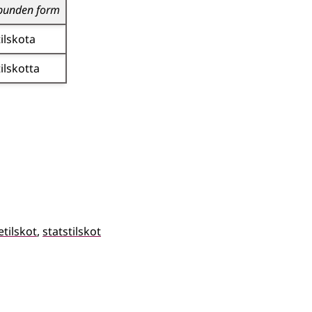
bunden form
tilskota
tilskotta
tilskot
statstilskot