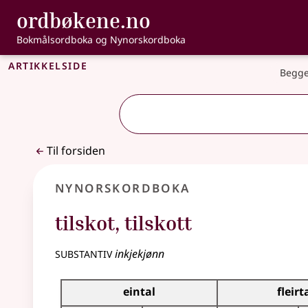
, Bokmålsordbo
ordbøkene.no
Gå til hovedinnhold
Tilgjengelighet
Bokmålsordboka og Nynorskordboka
Artikkelside
Begge
Til forsiden
Nynorskordboka
tilskot
,
tilskott
substantiv
inkjekjønn
Bøyningstabell for dette substantivet
eintal
fleirt