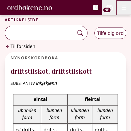
, Bokmålsordboka og N
ordbøkene.no
Nettsi
NB
Men
Gå til hovedinnhold
Tilgjengelighet
Bokmålsordboka og Nynorskordboka
Artikkelside
Tilfeldig ord
Til forsiden
Nynorskordboka
driftstilskot
,
driftstilskott
substantiv
inkjekjønn
Bøyningstabell for dette substantivet
eintal
fleirtal
ubunden
bunden
ubunden
bunden
form
form
form
form
eit
drifts­
drifts­
drifts­
drifts­