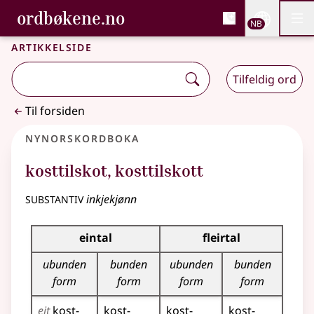
, Bokmålsordboka og N
ordbøkene.no
Nettsi
NB
Men
Gå til hovedinnhold
Tilgjengelighet
Bokmålsordboka og Nynorskordboka
Artikkelside
Tilfeldig ord
Til forsiden
Nynorskordboka
kosttilskot
,
kosttilskott
substantiv
inkjekjønn
Bøyningstabell for dette substantivet
eintal
fleirtal
ubunden
bunden
ubunden
bunden
form
form
form
form
eit
kost­
kost­
kost­
kost­