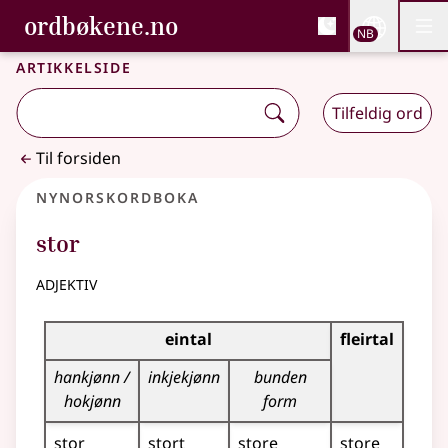
, Bokmålsordboka og N
ordbøkene.no
Nettsi
NB
Men
Gå til hovedinnhold
Tilgjengelighet
Bokmålsordboka og Nynorskordboka
Artikkelside
Tilfeldig ord
Til forsiden
Nynorskordboka
stor
adjektiv
Bøyningstabell for dette adjektivet
eintal
fleirtal
hankjønn /
inkjekjønn
bunden
hokjønn
form
stor
stort
store
store