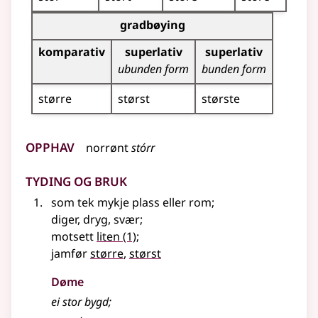
Bøyningstabell for dette adjektivet (gradbøyning)
gradbøying
komparativ
superlativ
superlativ
ubunden form
bunden form
større
størst
største
Opphav
norrønt
stórr
Tyding og bruk
som tek mykje plass
eller
rom
;
diger, dryg, svær
;
motsett
liten
(1)
;
jamfør
større
,
størst
Døme
ei stor bygd
;