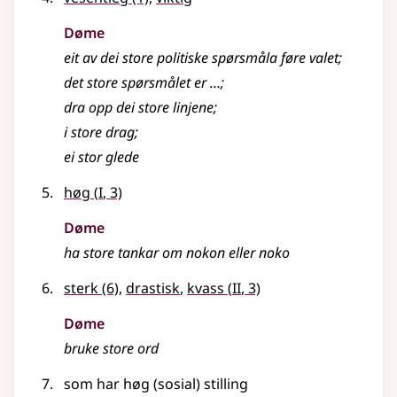
Døme
eit av dei store politiske spørsmåla føre valet
;
det store spørsmålet er …
;
dra opp dei store linjene
;
i store drag
;
ei stor glede
1
høg
(
I
, 3)
Døme
ha store tankar om nokon eller noko
2
sterk
(6)
,
drastisk
,
kvass
(
II
, 3)
Døme
bruke store ord
som har høg (sosial) stilling