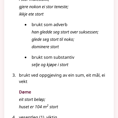
gjere nokon ei stor teneste
;
ikkje ete stort
brukt som
adverb
han gledde seg stort over suksessen
;
glede seg stort til noko
;
dominere stort
brukt som
substantiv
selje og kjøpe i stort
brukt ved oppgjeving av ein sum, eit mål, ei
vekt
Døme
eit
stort
beløp
;
2
huset er 104 m
stort
vesentleg
(1)
,
viktig