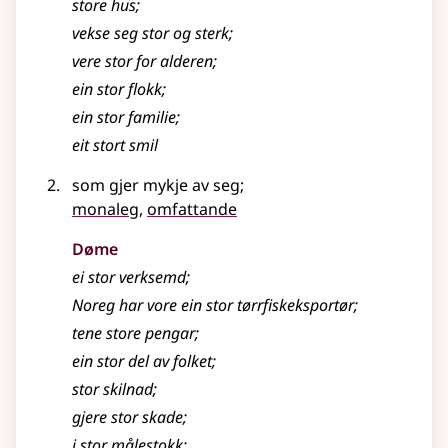
store hus
;
vekse seg stor og sterk
;
vere stor for alderen
;
ein stor flokk
;
ein stor familie
;
eit stort smil
som gjer mykje av seg
;
monaleg
,
omfattande
Døme
ei stor verksemd
;
Noreg har vore ein stor tørrfiskeksportør
;
tene store pengar
;
ein stor del av folket
;
stor skilnad
;
gjere stor skade
;
i stor målestokk
;