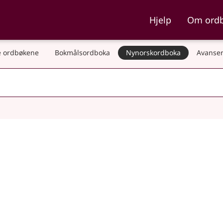
ka og Nynorskordboka
Hjelp
Om ord
 ordbøkene
Bokmålsordboka
Nynorskordboka
Avanser