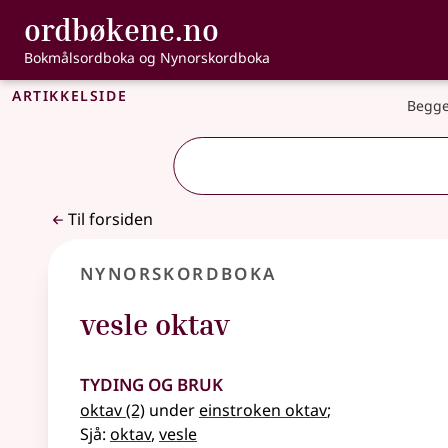
, Bokmålsordbo
ordbøkene.no
Gå til hovedinnhold
Tilgjengelighet
Bokmålsordboka og Nynorskordboka
Artikkelside
Begge
Til forsiden
Nynorskordboka
vesle oktav
Tyding og bruk
oktav
(2)
under
einstroken oktav
;
Sjå:
oktav
,
vesle