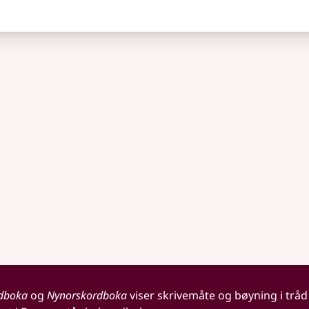
dboka
og
Nynorskordboka
viser skrivemåte og bøyning i tråd