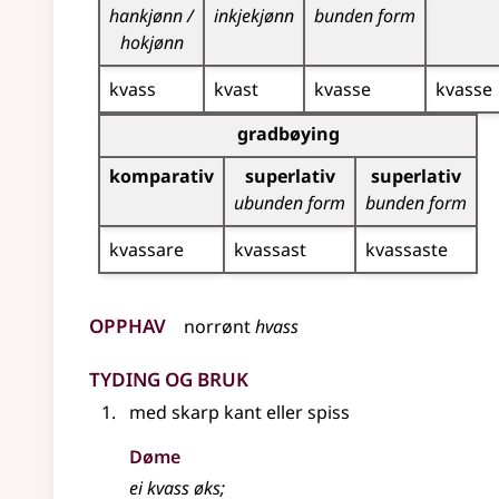
hankjønn /
inkjekjønn
bunden form
hokjønn
kvass
kvast
kvasse
kvasse
Bøyningstabell for dette adjektivet (gradbøynin
gradbøying
komparativ
superlativ
superlativ
ubunden form
bunden form
kvassare
kvassast
kvassaste
Opphav
norrønt
hvass
Tyding og bruk
med skarp kant eller spiss
Døme
ei kvass øks
;