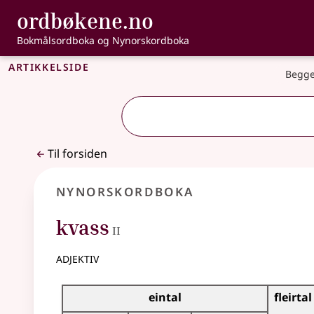
, Bokmålsordbo
ordbøkene.no
Gå til hovedinnhold
Tilgjengelighet
Bokmålsordboka og Nynorskordboka
Artikkelside
Begge
Til forsiden
Nynorskordboka
2
kvass
II
adjektiv
Bøyningstabell for dette adjektivet
eintal
fleirtal