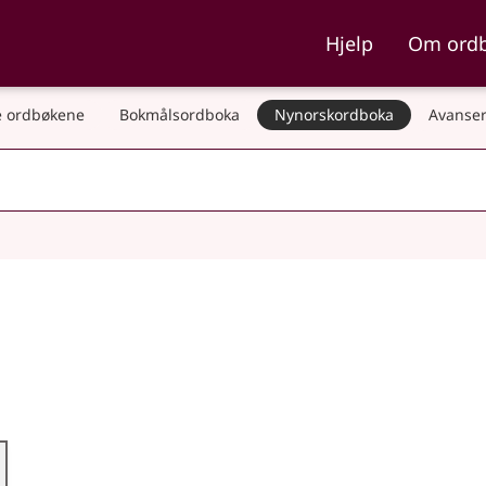
ka og Nynorskordboka
Hjelp
Om ord
 ordbøkene
Bokmålsordboka
Nynorskordboka
Avanser