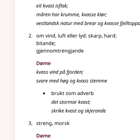
eit kvast isflak
;
måren har krumme, kvasse klør
;
vestlandsk natur med brear og kvasse fjelltopp
om vind, luft eller lyd: skarp, hard
;
bitande
;
gjennomtrengjande
Døme
kvass vind på fjorden
;
svare med høg og kvass stemme
brukt som
adverb
det stormar kvast
;
skrike kvast og skjerande
streng, morsk
Døme