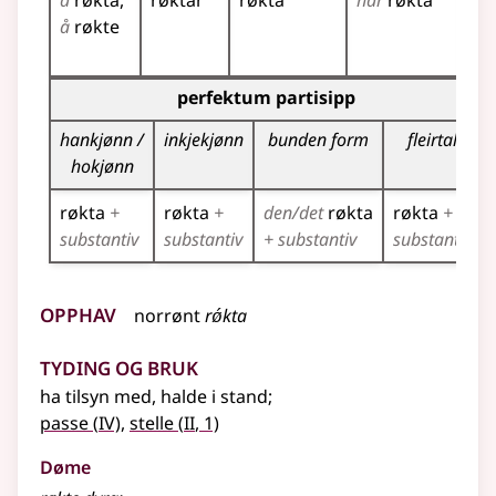
å
røkta
røktar
røkta
har
røkta
rø
å
røkte
rø
rø
Bøyningstabell for dette verbet (partisippformer)
perfektum partisipp
hankjønn /
inkjekjønn
bunden form
fleirtal
hokjønn
røkta
+
røkta
+
den/det
røkta
røkta
+
substantiv
substantiv
+ substantiv
substantiv
Opphav
norrønt
rǿkta
Tyding og bruk
ha tilsyn med, halde i stand
;
4
2
passe
(
IV)
,
stelle
(
II
, 1)
Døme