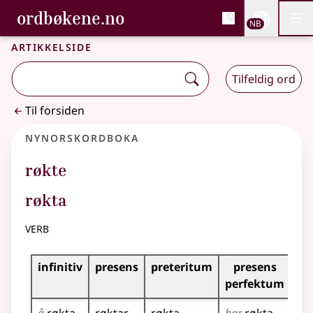
, Bokmålsordboka og N
ordbøkene.no
Nettsi
NB
Men
Gå til hovedinnhold
Tilgjengelighet
Bokmålsordboka og Nynorskordboka
Artikkelside
Tilfeldig ord
Til forsiden
Nynorskordboka
røkte
røkta
verb
Bøyningstabell for dette verbet
infinitiv
presens
preteritum
presens
im
perfektum