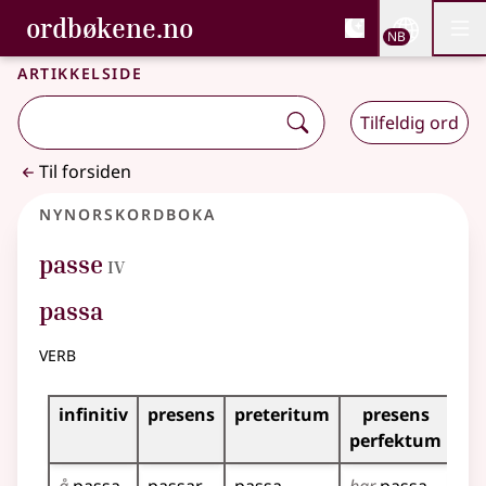
, Bokmålsordboka og N
ordbøkene.no
Nettsi
NB
Men
Gå til hovedinnhold
Tilgjengelighet
Bokmålsordboka og Nynorskordboka
Artikkelside
Tilfeldig ord
Til forsiden
Nynorskordboka
4
passe
IV
passa
verb
Bøyningstabell for dette verbet
infinitiv
presens
preteritum
presens
im
perfektum