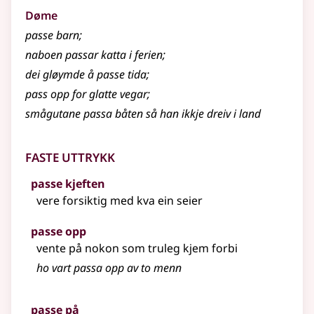
Døme
passe barn
;
naboen passar katta i ferien
;
dei gløymde å passe tida
;
pass opp for glatte vegar
;
smågutane passa båten så han ikkje dreiv i land
Faste uttrykk
passe kjeften
vere forsiktig med kva ein seier
passe opp
vente på nokon som truleg kjem forbi
ho vart passa opp av to menn
passe på