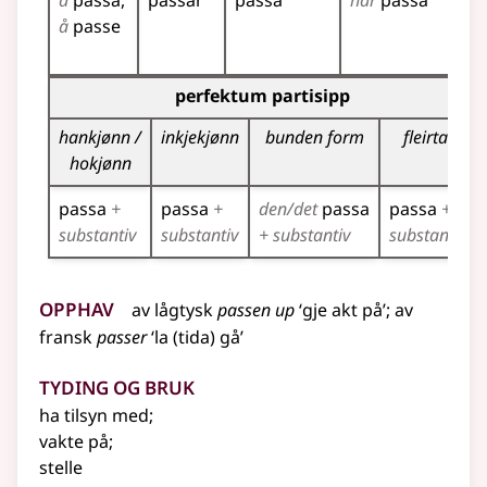
å
passa
passar
passa
har
passa
pa
å
passe
pa
pa
Bøyningstabell for dette verbet (partisippformer)
perfektum partisipp
hankjønn /
inkjekjønn
bunden form
fleirtal
hokjønn
passa
+
passa
+
den/det
passa
passa
+
substantiv
substantiv
+ substantiv
substantiv
Opphav
av
lågtysk
passen up
‘gje akt på’
;
av
fransk
passer
‘la (tida) gå’
Tyding og bruk
ha tilsyn med
;
vakte på
;
stelle