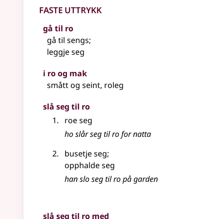
Faste uttrykk
gå til ro
gå til sengs
;
leggje seg
i ro og mak
smått og seint, roleg
slå seg til ro
roe seg
ho slår seg til ro for natta
busetje seg
;
opphalde seg
han slo seg til ro på garden
slå seg til ro med