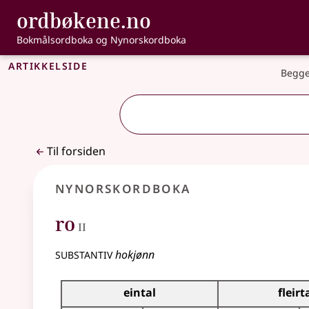
, Bokmålsordbo
ordbøkene.no
Gå til hovedinnhold
Tilgjengelighet
Bokmålsordboka og Nynorskordboka
Artikkelside
Begge
Til forsiden
Nynorskordboka
2
ro
II
substantiv
hokjønn
Bøyningstabell for dette substantivet
eintal
fleirt