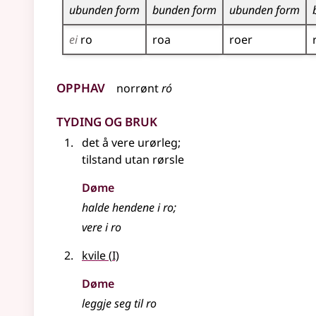
ubunden form
bunden form
ubunden form
ei
ro
roa
roer
Opphav
norrønt
ró
Tyding og bruk
det å vere urørleg
;
tilstand utan rørsle
Døme
halde hendene i ro
;
vere i ro
1
kvile
(
I)
Døme
leggje seg til ro