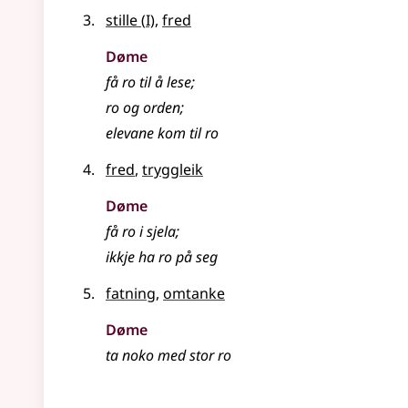
1
stille
(
I)
,
fred
Døme
få ro til å lese
;
ro og orden
;
elevane kom til ro
fred
,
tryggleik
Døme
få ro i sjela
;
ikkje ha ro på seg
fatning
,
omtanke
Døme
ta noko med stor ro