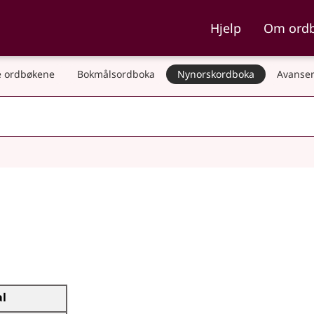
ka og Nynorskordboka
Hjelp
Om ord
 ordbøkene
Bokmålsordboka
Nynorskordboka
Avanser
al