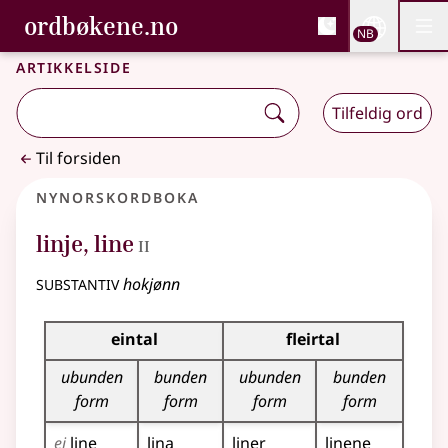
, Bokmålsordboka og N
ordbøkene.no
Nettsi
NB
Men
Gå til hovedinnhold
Tilgjengelighet
Bokmålsordboka og Nynorskordboka
Artikkelside
Tilfeldig ord
Til forsiden
Nynorskordboka
2
linje
,
line
II
substantiv
hokjønn
Bøyningstabell for dette substantivet
eintal
fleirtal
ubunden
bunden
ubunden
bunden
form
form
form
form
ei
line
lina
liner
linene