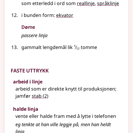
som etterledd i ord som
reallinje
språklinje
i bunden form:
ekvator
Døme
passere linja
gammalt lengdemål lik
¹⁄₁₂
tomme
Faste uttrykk
arbeid i linje
arbeid som er direkte knytt til produksjonen;
jamfør
stab
(2)
halde linja
vente
eller
halde fram med å lytte i telefonen
eg tenkte at han ville leggje på, men han heldt
linja