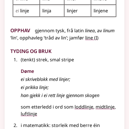
ei
linje
linja
linjer
linjene
Opphav
gjennom
tysk
,
frå
latin
linea
, av
linum
1
‘lin’, opphavleg ‘tråd av lin’
;
jamfør
line
(
I)
Tyding og bruk
(tenkt) strek, smal stripe
Døme
ei skriveblokk med linjer
;
ei prikka
linje
;
han gjekk i ei rett linje gjennom skogen
som etterledd i ord som
loddlinje
midtlinje
luftlinje
i matematikk: storleik med berre éin