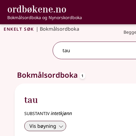
, Bokmålsordbo
ordbøkene.no
Gå til hovedinnhold
Tilgjengelighet
Bokmålsordboka og Nynorskordboka
Enkelt søk
|
Bokmålsordboka
Begge
oppslagsord
Ett treff
Bokmålsordboka
.
Ytterligere søkeforslag tilgjengelige
1
tau
substantiv
intetkjønn
Vis bøyning