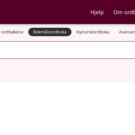
ka og Nynorskordboka
Hjelp
Om ord
 ordbøkene
Bokmålsordboka
Nynorskordboka
Avanser