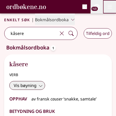
, Bokmålsordboka og N
ordbøkene.no
Nettsi
NB
Men
Gå til hovedinnhold
Tilgjengelighet
Bokmålsordboka og Nynorskordboka
Enkelt søk
|
Bokmålsordboka
Tilfeldig ord
oppslagsord
Bokmålsordboka
1
Ett treff
.
Ytterligere søkeforslag tilgjengelige
kåsere
verb
Vis bøyning
Opphav
av
fransk
causer
‘snakke, samtale’
Betydning og bruk