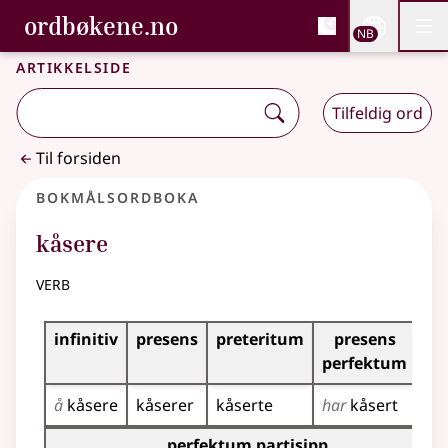
, Bokmålsordboka og N
ordbøkene.no
Nettsi
NB
Men
Gå til hovedinnhold
Tilgjengelighet
Bokmålsordboka og Nynorskordboka
Artikkelside
Tilfeldig ord
Til forsiden
Bokmålsordboka
kåsere
verb
Bøyingstabell for dette verbet
infinitiv
presens
preteritum
presens
im
perfektum
å
kåsere
kåserer
kåserte
har
kåsert
kå
Bøyingstabell for dette verbet (partisippformer)
perfektum partisipp