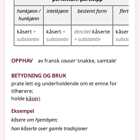
hankjønn /
intetkjønn
bestemt form
flertall
hunkjønn
kåsert
+
kåsert
+
den/det
kåserte
kåserte
+
substantiv
substantiv
+ substantiv
substantiv
Opphav
av
fransk
causer
‘snakke, samtale’
Betydning og bruk
prate lett og underholdende om et emne for
tilhørere
;
holde
kåseri
Eksempel
kåsere
om hjembyen
;
han kåserte over gamle tradisjoner