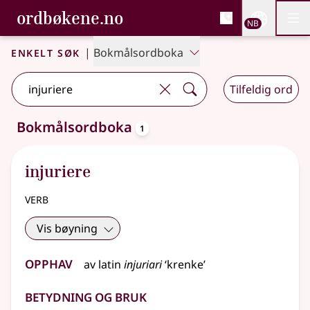
, Bokmålsordboka og N
ordbøkene.no
Nettsi
NB
Men
Gå til hovedinnhold
Tilgjengelighet
Bokmålsordboka og Nynorskordboka
Enkelt søk
|
Bokmålsordboka
Tilfeldig ord
oppslagsord
Bokmålsordboka
1
Ett treff
.
Ytterligere søkeforslag tilgjengelige
injuriere
verb
Vis bøyning
Opphav
av
latin
injuriari
‘krenke’
Betydning og bruk