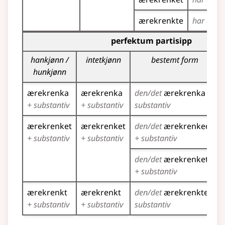
ærekrenkte
har
ærek
Bøyingstabell for dette verbet (partisippformer)
perfektum partisipp
hankjønn /
intetkjønn
bestemt form
hunkjønn
ærekrenka
ærekrenka
den/det
ærekrenka
+
+ substantiv
+ substantiv
substantiv
ærekrenket
ærekrenket
den/det
ærekrenkede
+ substantiv
+ substantiv
+ substantiv
den/det
ærekrenkete
+ substantiv
ærekrenkt
ærekrenkt
den/det
ærekrenkte
+
+ substantiv
+ substantiv
substantiv