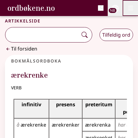
, Bokmålsordboka og N
ordbøkene.no
Nettsi
NB
Men
Gå til hovedinnhold
Tilgjengelighet
Bokmålsordboka og Nynorskordboka
Artikkelside
Tilfeldig ord
Til forsiden
Bokmålsordboka
ærekrenke
verb
Bøyingstabell for dette verbet
infinitiv
presens
preteritum
pres
perfe
å
ærekrenke
ærekrenker
ærekrenka
har
ærek
ærekrenket
har
ærek