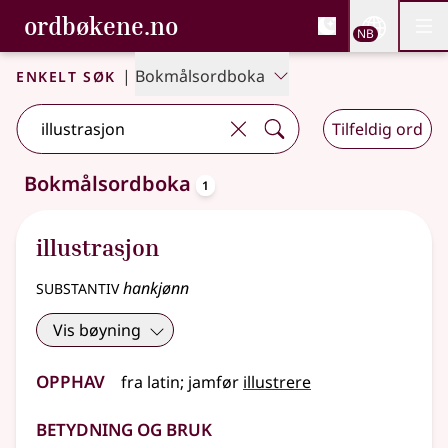
, Bokmålsordboka og N
ordbøkene.no
Nettsi
NB
Men
Gå til hovedinnhold
Tilgjengelighet
Bokmålsordboka og Nynorskordboka
Enkelt søk
|
Bokmålsordboka
Tilfeldig ord
oppslagsord
Bokmålsordboka
1
Ett treff
.
Ytterligere søkeforslag tilgjengelige
illustrasjon
substantiv
hankjønn
Vis bøyning
Opphav
fra
latin
;
jamfør
illustrere
Betydning og bruk