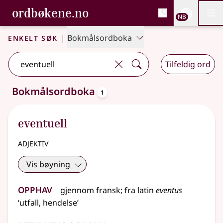
, Bokmålsordboka og N
ordbøkene.no
Nettsi
NB
Men
Gå til hovedinnhold
Tilgjengelighet
Bokmålsordboka og Nynorskordboka
Enkelt søk
|
Bokmålsordboka
Tilfeldig ord
oppslagsord
Bokmålsordboka
1
Ett treff
.
Ytterligere søkeforslag tilgjengelige
eventuell
adjektiv
Vis bøyning
Opphav
gjennom
fransk
;
fra
latin
eventus
‘utfall, hendelse’