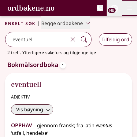
, Bokmålsordboka og N
ordbøkene.no
Nettsi
NB
Men
Gå til hovedinnhold
Tilgjengelighet
Bokmålsordboka og Nynorskordboka
Enkelt søk
|
Begge ordbøkene
Tilfeldig ord
2 treff
.
Ytterligere søkeforslag tilgjengelige
oppslagsord
Bokmålsordboka
1
eventuell
adjektiv
Vis bøyning
Opphav
gjennom
fransk
;
fra
latin
eventus
‘utfall, hendelse’