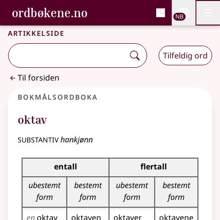
, Bokmålsordboka og N
ordbøkene.no
Nettsi
NB
Men
Gå til hovedinnhold
Tilgjengelighet
Bokmålsordboka og Nynorskordboka
Artikkelside
Tilfeldig ord
Til forsiden
Bokmålsordboka
oktav
substantiv
hankjønn
Bøyingstabell for dette substantivet
entall
flertall
ubestemt
bestemt
ubestemt
bestemt
form
form
form
form
en
oktav
oktaven
oktaver
oktavene